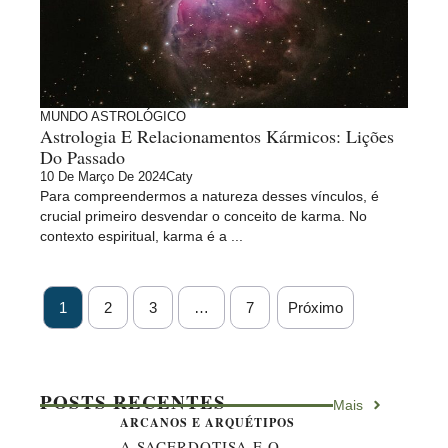
MUNDO ASTROLÓGICO
Astrologia E Relacionamentos Kármicos: Lições
Do Passado
10 De Março De 2024
Caty
Para compreendermos a natureza desses vínculos, é
crucial primeiro desvendar o conceito de karma. No
contexto espiritual, karma é a ...
1
2
3
…
7
Próximo
POSTS RECENTES
Mais
ARCANOS E ARQUÉTIPOS
A SACERDOTISA E O