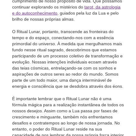
cumprimento de nosso propósito de vida. Que possamos
continuar explorando os mistérios do
tarot, da astrologia
e do autoconhecimento
, guiados pela luz da Lua e pelo
brilho de nossas próprias almas.
O Ritual Lunar, portanto, transcende as fronteiras do
tempo e do espaço, conectando-nos com a essência
primordial do universo. À medida que mergulhamos mais
fundo nesse ritual sagrado, descobrimos que estamos
participando de um processo coletivo de transformação e
evolução. Nossas intenções individuais ecoam através
das teias cósmicas, entrelaçando-se com os sonhos e
aspirações de outros seres ao redor do mundo. Somos
parte de um todo maior, uma dança interminável de
energia e consciência que se desdobra através dos éons.
É importante lembrar que o Ritual Lunar não é uma
fórmula mágica para a realização instantânea de todos os
nossos desejos. Assim como a Lua passa por fases de
crescimento e minguante, também nós enfrentamos
desafios e contratempos ao longo de nossa jornada. No
entanto, o poder do Ritual Lunar reside na sua
capacidade de nos lembrar da nossa própria força interior