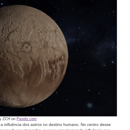
by ZCH on
Pexels.com
 a influência dos astros no destino humano. No centro desse