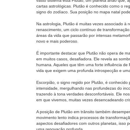
vasto sistema está Plutão, um planeta anão que, 
cartas astrológicas. Plutão é conhecido como o re
signo do zodíaco. Sua posição no mapa natal pode 
Na astrologia, Plutão é muitas vezes associado à 
renascimento, um ciclo contínuo de transformação
áreas da vida que passarão por intensas metamorfo
novo e mais poderoso.
É importante destacar que Plutão não opera de man
em muitos casos, desafiadora. Ele revela as somb
humana. Aqueles que têm uma forte influência de 
vida que exigem uma profunda introspecção e uma
Escorpião, o signo regido por Plutão, é conhecido 
intensidade, mergulhando nas profundezas do inco
trazendo à tona verdades desconfortáveis. Ele no
em que vivemos, muitas vezes desencadeando cris
A posição de Plutão em trânsito também desempenha
movimento lento indica processos de transformaç
aspectos desafiadores com outros planetas, isso 
uma renovação profunda.