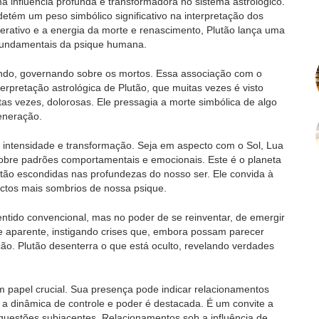
 influência profunda e transformadora no sistema astrológico.
detém um peso simbólico significativo na interpretação dos
rativo e a energia da morte e renascimento, Plutão lança uma
 fundamentais da psique humana.
ndo, governando sobre os mortos. Essa associação com o
erpretação astrológica de Plutão, que muitas vezes é visto
s vezes, dolorosas. Ele pressagia a morte simbólica de algo
eneração.
de intensidade e transformação. Seja em aspecto com o Sol, Lua
sobre padrões comportamentais e emocionais. Este é o planeta
tão escondidas nas profundezas do nosso ser. Ele convida à
ectos mais sombrios de nossa psique.
ntido convencional, mas no poder de se reinventar, de emergir
de aparente, instigando crises que, embora possam parecer
ção. Plutão desenterra o que está oculto, revelando verdades
 papel crucial. Sua presença pode indicar relacionamentos
 a dinâmica de controle e poder é destacada. É um convite a
questões subjacentes. Relacionamentos sob a influência de