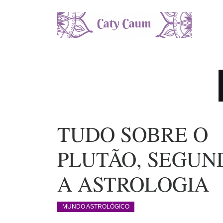
Pular
para
o
conteúdo
TUDO SOBRE O
PLUTÃO, SEGUN
A ASTROLOGIA
MUNDO ASTROLÓGICO