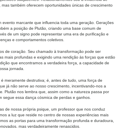
 mas também oferecem oportunidades únicas de crescimento
m evento marcante que influencia toda uma geração. Gerações
ambém a posição de Plutão, criando uma base comum de
ravés de um signo pode representar uma era de purificação e
enças e comportamentos coletivos.
acos de coração. Seu chamado à transformação pode ser
s mais profundas e exigindo uma rendição às forças que estão
dição que encontramos a verdadeira força, a capacidade de
ossa jornada.
o é meramente destrutiva; é, antes de tudo, uma força de
que já não serve ao nosso crescimento, incentivando-nos a
e. Plutão nos lembra que, assim como a natureza passa por
ém segue essa dança cósmica de perdas e ganhos.
zas de nossa própria psique, um professor que nos conduz
mos a luz que reside no centro de nossas experiências mais
rimos as portas para uma transformação profunda e duradoura,
enovados, mas verdadeiramente renascidos.