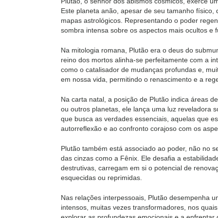
Plutão, o senhor dos abismos cósmicos, exerce uma
Este planeta anão, apesar de seu tamanho físico, 
mapas astrológicos. Representando o poder regene
sombra intensa sobre os aspectos mais ocultos e
Na mitologia romana, Plutão era o deus do submu
reino dos mortos alinha-se perfeitamente com a int
como o catalisador de mudanças profundas e, muita
em nossa vida, permitindo o renascimento e a reg
Na carta natal, a posição de Plutão indica áreas 
ou outros planetas, ele lança uma luz reveladora 
que busca as verdades essenciais, aquelas que es
autorreflexão e ao confronto corajoso com os asp
Plutão também está associado ao poder, não no se
das cinzas como a Fênix. Ele desafia a estabilida
destrutivas, carregam em si o potencial de renova
esquecidas ou reprimidas.
Nas relações interpessoais, Plutão desempenha um
intensos, muitas vezes transformadores, nos quais
explorar as profundezas emocionais e a enfrentar 