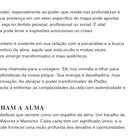
 poder, especialmente ao poder que reside nas profundezas e
. Sua presença em um setor específico do mapa pode apontar
eja no âmbito pessoal, profissional ou social. É vital
la pode levar a explosões emocionais ou crises.
também é evidente em sua relação com a psicanálise e a busca
ombrio da alma, aquilo que está oculto e muitas vezes
os emergir transformados e mais autênticos.
 uma chamada para a coragem. Ele nos convida a olhar para
ofundezas da nossa psique. Sua energia é desafiadora, mas
ovação. Ao abraçar o poder transformador de Plutão,
cita a enfrentar as complexidades da vida com autenticidade e
LHAM A ALMA
simbólicas que servem como um espelho da alma. Um baralho de
 Maiores e Menores. Cada carta tem um significado único, e a
de fornecer uma visão profunda dos desafios e oportunidades