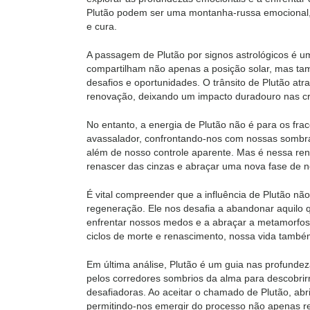
Plutão podem ser uma montanha-russa emocional,
e cura.
A passagem de Plutão por signos astrológicos é u
compartilham não apenas a posição solar, mas t
desafios e oportunidades. O trânsito de Plutão at
renovação, deixando um impacto duradouro nas cr
No entanto, a energia de Plutão não é para os fr
avassalador, confrontando-nos com nossas sombra
além de nosso controle aparente. Mas é nessa ren
renascer das cinzas e abraçar uma nova fase de n
É vital compreender que a influência de Plutão nã
regeneração. Ele nos desafia a abandonar aquilo 
enfrentar nossos medos e a abraçar a metamorfos
ciclos de morte e renascimento, nossa vida tamb
Em última análise, Plutão é um guia nas profunde
pelos corredores sombrios da alma para descobrir
desafiadoras. Ao aceitar o chamado de Plutão, ab
permitindo-nos emergir do processo não apenas r