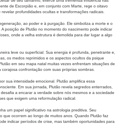
apesar de seu tamanho, exerce uma tremenda influência nas
gente de Escorpião e, em conjunto com Marte, rege o oitavo
revelar profundidades ocultas e transformações radicais.
regeneração, ao poder e à purgação. Ele simboliza a morte e o
. A posição de Plutão no momento do nascimento pode indicar
ses, onde a velha estrutura é demolida para dar lugar a algo
eira leve ou superficial. Sua energia é profunda, penetrante e,
ras, os medos reprimidos e os aspectos ocultos da psique
Plutão em seu mapa natal muitas vezes enfrentam situações de
 corajosa confrontação com suas próprias sombras.
por sua intensidade emocional. Plutão amplifica essa
nsciente. Em sua jornada, Plutão revela segredos enterrados,
s desafia a encarar a verdade sobre nós mesmos e a sociedade
es que exigem uma reformulação radical.
 um papel significativo na astrologia preditiva. Seu
ão que ocorrem ao longo de muitos anos. Quando Plutão faz
pode indicar períodos de crise, mas também oportunidades para